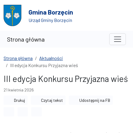
Przejdź do treści
Przejdź do wyszukiwarki
Gmina Borzęcin
Urząd Gminy Borzęcin
Strona główna
Strona główna
Aktualności
III edycja Konkursu Przyjazna wieś
III edycja Konkursu Przyjazna wieś
21 kwietnia 2026
Drukuj
Czytaj tekst
Udostępnij na FB
Odstęp między wyrazami
Odstęp między literami
Odstęp między wierszami