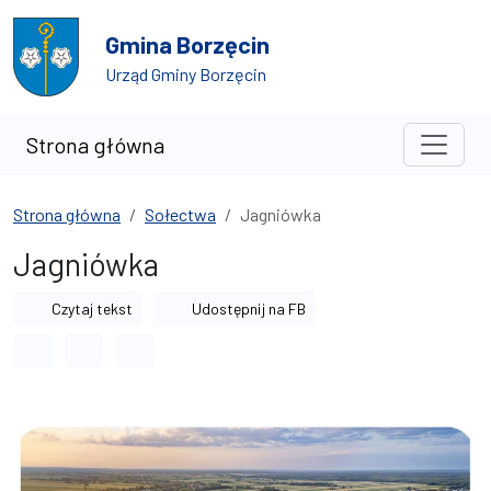
Przejdź do treści
Przejdź do wyszukiwarki
Gmina Borzęcin
Urząd Gminy Borzęcin
Strona główna
Strona główna
Sołectwa
Jagniówka
Jagniówka
Czytaj tekst
Udostępnij na FB
Odstęp między wyrazami
Odstęp między literami
Odstęp między wierszami