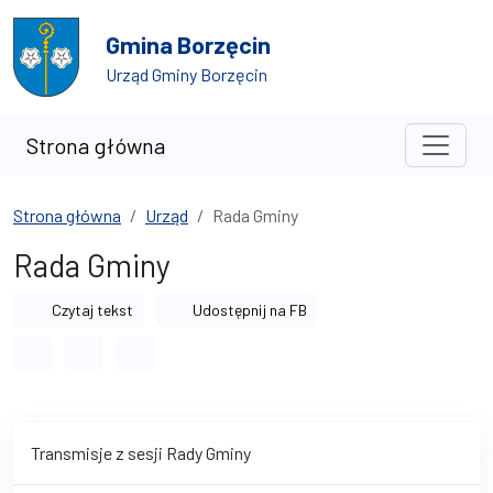
Przejdź do treści
Przejdź do wyszukiwarki
Gmina Borzęcin
Urząd Gminy Borzęcin
Strona główna
Strona główna
Urząd
Rada Gminy
Rada Gminy
Czytaj tekst
Udostępnij na FB
Odstęp między wyrazami
Odstęp między literami
Odstęp między wierszami
Transmisje z sesji Rady Gminy