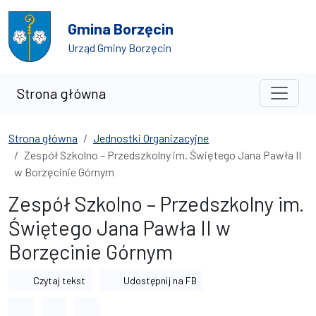
Przejdź do treści
Przejdź do wyszukiwarki
Gmina Borzęcin
Urząd Gminy Borzęcin
Strona główna
Strona główna
Jednostki Organizacyjne
Zespół Szkolno – Przedszkolny im. Świętego Jana Pawła II
w Borzęcinie Górnym
Zespół Szkolno – Przedszkolny im.
Świętego Jana Pawła II w
Borzęcinie Górnym
Czytaj tekst
Udostępnij na FB
Odstęp między wyrazami
Odstęp między literami
Odstęp między wierszami