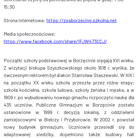
15:30
Strona internetowa:
https://zspborzecing.szkolna.net
Media społecznościowe:
https://www.facebook.com/share/1FJW473CCJ/
Początki szkoły podstawowej w Borzęcinie sięgają XVI wieku.
Z wizytacji biskupa Szyszkowskiego około 1618 r. wynika, że
ówczesnym rektorem był diakon Stanisław Staszewski. W XIX i
na początku XX wieku szkoła przeszła przez różne etapy:
szkoła kościelna, szkoła ludowa, szkoły żeńska i męska, a w
1909 r. po wybudowaniu nowego gmachu rozpoczęto naukę dla
435 uczniów. Publiczne Gimnazjum w Borzęcinie zostało
ustanowione w 1999 r. decyzją lokalną, z oddziałami
zamiejscowymi w Bielczy i Przyborowie. W 2002 r. powstał
nowy budynek gimnazjum. Uczniowie przesiedli się do
adaptowanej siedziby, dopełniono także budowy hali