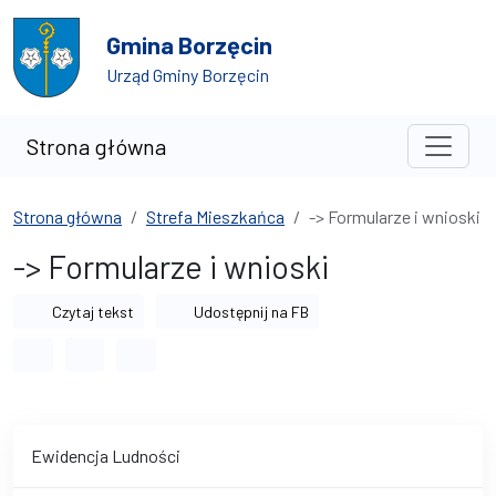
Przejdź do treści
Przejdź do wyszukiwarki
Gmina Borzęcin
Urząd Gminy Borzęcin
Strona główna
Strona główna
Strefa Mieszkańca
-> Formularze i wnioski
-> Formularze i wnioski
Czytaj tekst
Udostępnij na FB
Odstęp między wyrazami
Odstęp między literami
Odstęp między wierszami
Ewidencja Ludności