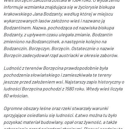
informuje wzmianka znajdująca się w życiorysie biskupa
krakowskiego Jana Bodzanty, według której w miejscu
wykarczowanych lasów założono wieś i nazwano ją
Bodzantinem. Nazwa, pochodząca od nazwiska biskupa
Bodzanty, z upływem czasu ulegała zmianie, Bodzantin
zmieniono na Bodzanczinek, a następnie kolejno na
Bodzanczin, Borzęczyn, Borzęcin. Ostatecznie o nazwie
Borzęcin zadecydował rząd austriacki w okresie zaborów.
Ludność z terenów Borzęcina prawdopodobnie była
pochodzenia słowiańskiego i zamieszkiwała te tereny
jeszcze przed założeniem wsi. Najstarszy zapis historyczny o
ludności Borzęcina pochodzi z 1580 roku. Wtedy wieś liczyła
60 włościan.
Ogromne obszary leśne oraz rzeki stwarzały warunki
sprzyjające osiedlaniu się ludności. Łatwo można tu było
pozyskać materiał budowlany, opał oraz żywność, a także
schronienie przed najazdami zbrojnymi. Pierwsi osadnicy to