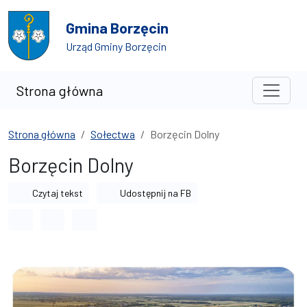
Przejdź do treści
Przejdź do wyszukiwarki
Gmina Borzęcin
Urząd Gminy Borzęcin
Strona główna
Strona główna
Sołectwa
Borzęcin Dolny
Borzęcin Dolny
Czytaj tekst
Udostępnij na FB
Odstęp między wyrazami
Odstęp między literami
Odstęp między wierszami