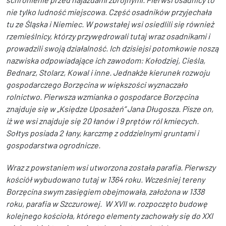
nie tylko ludność miejscowa. Część osadników przyjechała
tu ze Śląska i Niemiec. W powstałej wsi osiedlili się również
rzemieślnicy, którzy przywędrowali tutaj wraz osadnikami i
prowadzili swoją działalność. Ich dzisiejsi potomkowie noszą
nazwiska odpowiadające ich zawodom: Kołodziej, Cieśla,
Bednarz, Stolarz, Kowal i inne. Jednakże kierunek rozwoju
gospodarczego Borzęcina w większości wyznaczało
rolnictwo. Pierwsza wzmianka o gospodarce Borzęcina
znajduje się w „Księdze Uposażeń” Jana Długosza. Pisze on,
iż we wsi znajduje się 20 łanów i 9 prętów ról kmiecych.
Sołtys posiada 2 łany, karczmę z oddzielnymi gruntami i
gospodarstwa ogrodnicze.
Wraz z powstaniem wsi utworzona została parafia. Pierwszy
kościół wybudowano tutaj w 1364 roku. Wcześniej tereny
Borzęcina swym zasięgiem obejmowała, założona w 1338
roku, parafia w Szczurowej. W XVII w. rozpoczęto budowę
kolejnego kościoła, którego elementy zachowały się do XXI