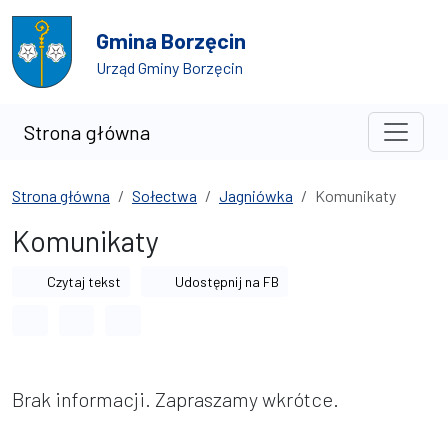
Przejdź do treści
Przejdź do wyszukiwarki
Gmina Borzęcin
Urząd Gminy Borzęcin
Strona główna
Strona główna
Sołectwa
Jagniówka
Komunikaty
Komunikaty
Czytaj tekst
Udostępnij na FB
Odstęp między wyrazami
Odstęp między literami
Odstęp między wierszami
Brak informacji. Zapraszamy wkrótce.