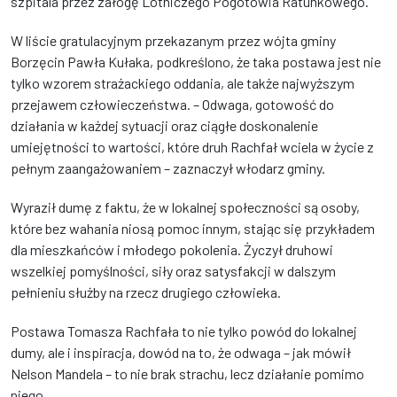
szpitala przez załogę Lotniczego Pogotowia Ratunkowego.
W liście gratulacyjnym przekazanym przez wójta gminy
Borzęcin Pawła Kułaka, podkreślono, że taka postawa jest nie
tylko wzorem strażackiego oddania, ale także najwyższym
przejawem człowieczeństwa. – Odwaga, gotowość do
działania w każdej sytuacji oraz ciągłe doskonalenie
umiejętności to wartości, które druh Rachfał wciela w życie z
pełnym zaangażowaniem – zaznaczył włodarz gminy.
Wyraził dumę z faktu, że w lokalnej społeczności są osoby,
które bez wahania niosą pomoc innym, stając się przykładem
dla mieszkańców i młodego pokolenia. Życzył druhowi
wszelkiej pomyślności, siły oraz satysfakcji w dalszym
pełnieniu służby na rzecz drugiego człowieka.
Postawa Tomasza Rachfała to nie tylko powód do lokalnej
dumy, ale i inspiracja, dowód na to, że odwaga – jak mówił
Nelson Mandela – to nie brak strachu, lecz działanie pomimo
niego.