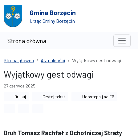
Przejdź do treści
Przejdź do wyszukiwarki
Gmina Borzęcin
Urząd Gminy Borzęcin
Strona główna
Strona główna
Aktualności
Wyjątkowy gest odwagi
Wyjątkowy gest odwagi
27 czerwca 2025
Drukuj
Czytaj tekst
Udostępnij na FB
Odstęp między wyrazami
Odstęp między literami
Odstęp między wierszami
Druh Tomasz Rachfał z Ochotniczej Straży