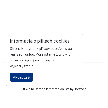
Informacja o plikach cookies
Strona korzysta z plików cookies w celu
realizacji usług. Korzystanie z witryny
oznacza zgodę na ich zapis i
wykorzystanie.
Mapa strony
Kanał RSS
Akceptuję
Deklaracja dostępności
Oficjalna strona internetowa Gminy Borzęcin
© Urząd Gminy Borzęcin. Wszystkie prawa zastrzeżone. Wykonanie i
obsługa techniczna
AlfaTV - Portal