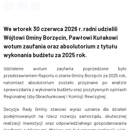
Odstęp między wyrazami
Odstęp między literami
Odstęp między wierszami
We wtorek 30 czerwca 2026 r. radni udzielili
Wójtowi Gminy Borzęcin, Pawłowi Kułakowi
wotum zaufania oraz absolutorium z tytułu
wykonania budżetu za 2025 rok.
Udzielenie wotum zaufania poprzedzone było
przedstawieniem Raportu o stanie Gminy Borzęcin za 2025 rok,
natomiast absolutorium zostało przyznane po analizie
sprawozdania z wykonania budżetu oraz pozytywnych opiniach
Regionalnej Izby Obrachunkowej i Komisji Rewizyjnej.
Decyzja Rady Gminy stanowi wyraz uznania dla działań
podejmowanych na rzecz rozwoju samorządu, skutecznej
realizacji inwestycji oraz odpowiedzialnego gospodarowania
środkami publicznymi. Miniony rok był czasem realizacji wielu