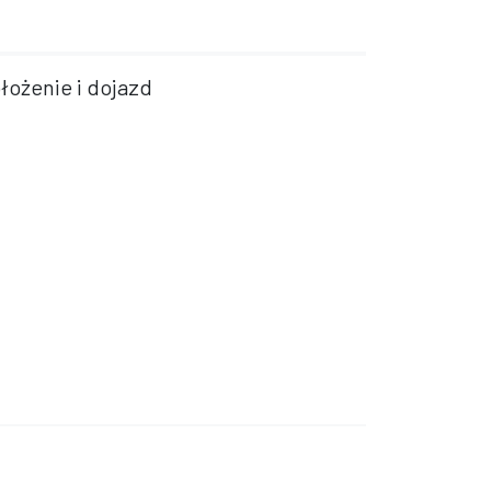
łożenie i dojazd
Mapa strony
Kanał RSS
Deklaracja dostępności