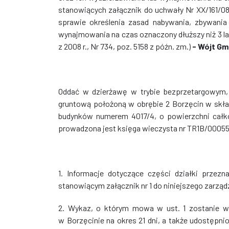
stanowiących załącznik do uchwały Nr XX/161/08 
sprawie określenia zasad nabywania, zbywania 
wynajmowania na czas oznaczony dłuższy niż 3 la
z 2008 r., Nr 734, poz. 5158 z późn. zm.)
- Wójt Gm
Oddać w dzierżawę w trybie bezprzetargowym, 
gruntową położoną w obrębie 2 Borzęcin w skła
budynków numerem 4017/4, o powierzchni całko
prowadzona jest księga wieczysta nr TR1B/0005
1. Informacje dotyczące części działki przez
stanowiącym załącznik nr 1 do niniejszego zarząd
2. Wykaz, o którym mowa w ust. 1 zostanie wy
w Borzęcinie na okres 21 dni, a także udostępnio