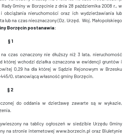
Rady Gminy w Borzęcinie z dnia 28 października 2008 r., w
i obciążania nieruchomości oraz ich wydzierżawiania lub
ta lub na czas nieoznaczony (Dz. Urzęd. Woj. Małopolskiego
iny Borzęcin postanawia
:
§ 1
na czas oznaczony nie dłuższy niż 3 lata, nieruchomość
d której wchodzi działka oznaczona w ewidencji gruntów i
witej 0,29 ha dla której w Sądzie Rejonowym w Brzesku
5445/0, stanowiącą własność gminy Borzęcin.
§ 2
naczonej do oddania w dzierżawę zawarte są w wykazie,
zenia.
wieszony na tablicy ogłoszeń w siedzibie Urzędu Gminy
ny na stronie internetowej www.borzecin.pl oraz Biuletynie