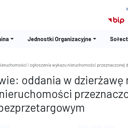
W
ina
Jednostki Organizacyjne
Sołec
nieruchomości i ogłoszenia wykazu nieruchomości przeznaczonej 
wie: oddania w dzierżawę 
nieruchomości przeznaczo
e bezprzetargowym