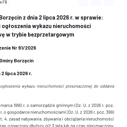
Odstęp między wyrazami
Odstęp między li
Odstęp m
a FB
orzęcin z dnia 2 lipca 2026 r. w sprawie:
i ogłoszenia wykazu nieruchomości
wę w trybie bezprzetargowym
enie Nr 91/2026
 Gminy Borzęcin
 2 lipca 2026 r.
 ogłoszenia wykazu nieruchomości przeznaczonej do oddania
 marca 1990 r. o samorządzie gminnym (Dz. U. z 2026 r. poz.
997 r. o gospodarce nieruchomościami (Dz. U. z 2026 r. poz. 399)
i ust. 4. zasad nabywania, zbywania i obciążania nieruchomości
as oznaczony dłuższy niż 3 lata lub na czas nieoznaczony,