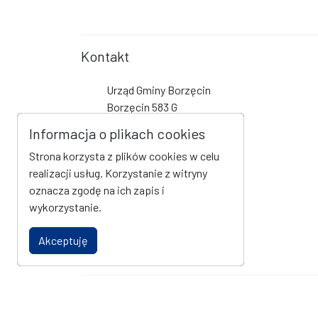
Kontakt
Urząd Gminy Borzęcin
Borzęcin 583 G
32-825 Borzęcin
Informacja o plikach cookies
tel +48 14 684 63 70
Strona korzysta z plików cookies w celu
sekretariat@borzecin.pl
realizacji usług. Korzystanie z witryny
oznacza zgodę na ich zapis i
Social Media
wykorzystanie.
Link do profilu na Facebook
Akceptuję
Oficjalna strona internetowa Gminy Borzęcin
© Urząd Gminy Borzęcin. Wszystkie prawa zastrzeżone.