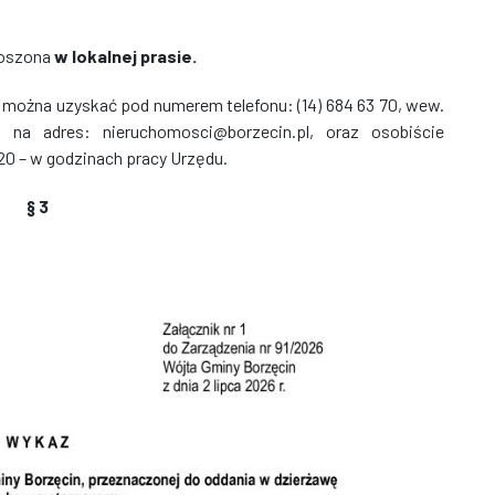
łoszona
w lokalnej prasie.
 można uzyskać pod numerem telefonu: (14) 684 63 70, wew.
ą na adres: nieruchomosci@borzecin.pl, oraz osobiście
 20 – w godzinach pracy Urzędu.
§ 3