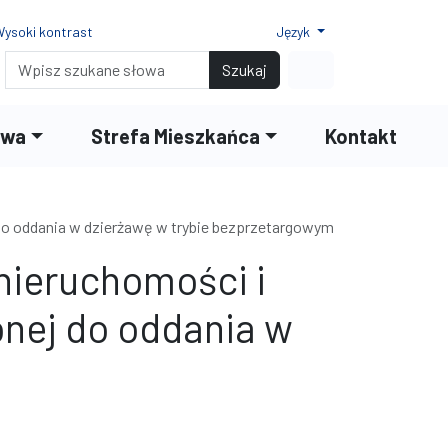
ysoki kontrast
Język
Normalny rozmiar czcionki
Rozmiar czcionki 150%
Rozmiar czcionki 200%
Wyszukiwarka
Link do profilu na
Szukaj
twa
Strefa Mieszkańca
Kontakt
do oddania w dzierżawę w trybie bezprzetargowym
nieruchomości i
nej do oddania w