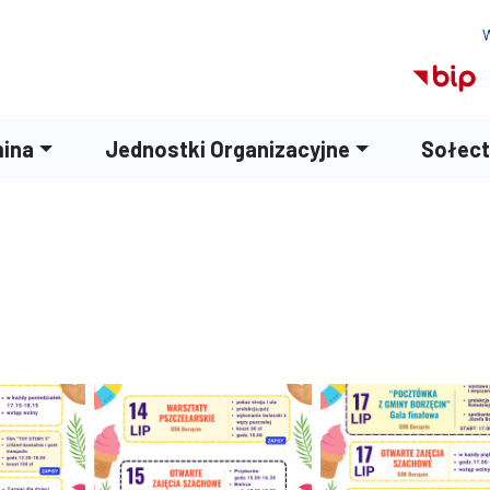
W
ina
Jednostki Organizacyjne
Sołec