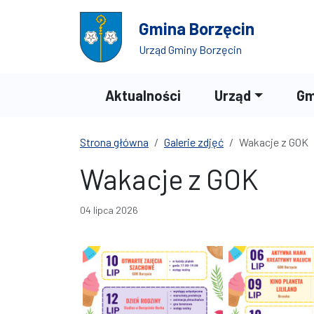
Przejdź do treści
Przejdź do wyszukiwarki
Gmina Borzęcin
Urząd Gminy Borzęcin
Aktualności
Urząd
Gm
Strona główna
Galerie zdjęć
Wakacje z GOK
Wakacje z GOK
04 lipca 2026