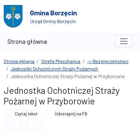
Przejdź do treści
Przejdź do wyszukiwarki
Gmina Borzęcin
Urząd Gminy Borzęcin
Strona główna
Strona główna
Strefa Mieszkańca
-> Bezpieczeństwo
Jednostki Ochotniczych Straży Pożarnych
Jednostka Ochotniczej Straży Pożarnej w Przyborowie
Jednostka Ochotniczej Straży
Pożarnej w Przyborowie
Czytaj tekst
Udostępnij na FB
Odstęp między wyrazami
Odstęp między literami
Odstęp między wierszami