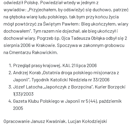
odwiedził Polskę. Powiedział wtedy w jednym z
wywiadów: „Przyjechałem, by odświeżyć się duchowo, patrzeć
na głęboka wiarę ludu polskiego, tak bym przy końcu życia
mógł powtórzyć za Świętym Pawłem: Bieg ukończyłem, wiary
dochowałem”. Tym razem nie dojechał, ale bieg ukończył i
dochował wiary. Pogrzeb śp. Ojca Tadeusza Obłąka odbył się 2
sierpnia 2006 w Krakowie. Spoczywa w zakonnym grobowcu
na Cmentarzu Rakowickim.
Przegląd prasy krajowej, KAI, 21 lipca 2006
Andrzej Korab „Ostatnia droga polskiego misjonarza z
Japonii”, Tygodnik Katolicki Niedziela nr 33/2006
Józef Latocha „Japończyk z Borzęcina”, Kurier Borzęcki
1(33)/2003
Gazeta Klubu Polskiego w Japonii nr 5 (44), październik
2005
Opracowanie Janusz Kwaśniak, Lucjan Kołodziejski