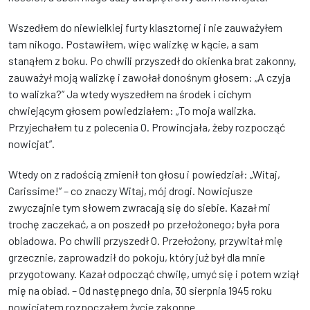
Wszedłem do niewielkiej furty klasztornej i nie zauważyłem
tam nikogo. Postawiłem, więc walizkę w kącie, a sam
stanąłem z boku. Po chwili przyszedł do okienka brat zakonny,
zauważył moją walizkę i zawołał donośnym głosem: „A czyja
to walizka?” Ja wtedy wyszedłem na środek i cichym
chwiejącym głosem powiedziałem: „To moja walizka.
Przyjechałem tu z polecenia O. Prowincjała, żeby rozpocząć
nowicjat”.
Wtedy on z radością zmienił ton głosu i powiedział: „Witaj,
Carissime!” – co znaczy Witaj, mój drogi. Nowicjusze
zwyczajnie tym słowem zwracają się do siebie. Kazał mi
trochę zaczekać, a on poszedł po przełożonego; była pora
obiadowa. Po chwili przyszedł O. Przełożony, przywitał mię
grzecznie, zaprowadził do pokoju, który już był dla mnie
przygotowany. Kazał odpocząć chwilę, umyć się i potem wziął
mię na obiad. – Od następnego dnia, 30 sierpnia 1945 roku
nowicjatem rozpocząłem życie zakonne.