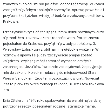
zmęczenie, polecił mi się położyć i odpocząć trochę. W końcu
zachęcił mię, żebym spokojnie przemyślał sprawę powołania i
przyjechał za tydzień; wtedy już będzie przełożony Jezuitów w
Krakowie.
I rzeczywiście, tydzień ten spędziłem w domu rodzinnym, dużo
się modliłem i rozmawiałem z rodzeństwem. Potem znowu
pojechałem do Krakowa, przyjął mię wtedy przełożony, O.
Władysław Lohn, który zrobił na mnie głębokie wrażenie. W
rozmowie upewnił się, czy rzeczywiście pragnę zostać
księdzem i czy będę mógł sprostać wymaganiom życia
zakonnego u Jezuitów, i wreszcie zadecydował, że przyjmuje
mię do zakonu. Polecił mi udać się do miejscowości Stara
Wieś w Sanockiem, żeby tam rozpocząć nowicjat. Nowicjat
jest to pierwszy okres formacji zakonnej, u Jezuitów trwa dwa
lata.
Dnia 28 sierpnia 1945 roku spakowałem do walizki najbardziej
potrzebne rzeczy, pożegnałem rodzinę: staruszkę mamę,