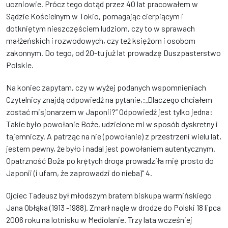
uczniowie. Prócz tego dotąd przez 40 lat pracowałem w
Sądzie Kościelnym w Tokio, pomagając cierpiącym i
dotkniętym nieszczęściem ludziom, czy to w sprawach
małżeńskich i rozwodowych, czy też księżom i osobom
zakonnym. Do tego, od 20-tu już lat prowadzę Duszpasterstwo
Polskie.
Na koniec zapytam, czy w wyżej podanych wspomnieniach
Czytelnicy znajdą odpowiedź na pytanie,:„Dlaczego chciałem
zostać misjonarzem w Japonii?” Odpowiedź jest tylko jedna:
Takie było powołanie Boże, udzielone mi w sposób dyskretny i
tajemniczy. A patrząc na nie (powołanie) z przestrzeni wielu lat,
jestem pewny, że było i nadal jest powołaniem autentycznym.
Opatrzność Boża po krętych droga prowadziła mię prosto do
Japonii (i ufam, że zaprowadzi do nieba)" 4.
Ojciec Tadeusz był młodszym bratem biskupa warmińskiego
Jana Obłąka (1913 -1988). Zmarł nagle w drodze do Polski 18 lipca
2006 roku na lotnisku w Mediolanie. Trzy lata wcześniej