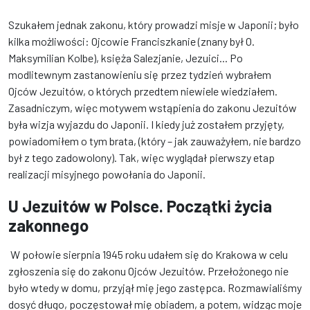
Szukałem jednak zakonu, który prowadzi misje w Japonii; było
kilka możliwości: Ojcowie Franciszkanie (znany był O.
Maksymilian Kolbe), księża Salezjanie, Jezuici... Po
modlitewnym zastanowieniu się przez tydzień wybrałem
Ojców Jezuitów, o których przedtem niewiele wiedziałem.
Zasadniczym, więc motywem wstąpienia do zakonu Jezuitów
była wizja wyjazdu do Japonii. I kiedy już zostałem przyjęty,
powiadomiłem o tym brata, (który – jak zauważyłem, nie bardzo
był z tego zadowolony). Tak, więc wyglądał pierwszy etap
realizacji misyjnego powołania do Japonii.
U Jezuitów w Polsce. Początki życia
zakonnego
W połowie sierpnia 1945 roku udałem się do Krakowa w celu
zgłoszenia się do zakonu Ojców Jezuitów. Przełożonego nie
było wtedy w domu, przyjął mię jego zastępca. Rozmawialiśmy
dosyć długo, poczęstował mię obiadem, a potem, widząc moje