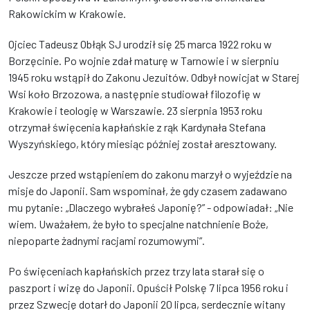
Rakowickim w Krakowie.
Ojciec Tadeusz Obłąk SJ urodził się 25 marca 1922 roku w
Borzęcinie. Po wojnie zdał maturę w Tarnowie i w sierpniu
1945 roku wstąpił do Zakonu Jezuitów. Odbył nowicjat w Starej
Wsi koło Brzozowa, a następnie studiował filozofię w
Krakowie i teologię w Warszawie. 23 sierpnia 1953 roku
otrzymał święcenia kapłańskie z rąk Kardynała Stefana
Wyszyńskiego, który miesiąc później został aresztowany.
Jeszcze przed wstąpieniem do zakonu marzył o wyjeździe na
misje do Japonii. Sam wspominał, że gdy czasem zadawano
mu pytanie: „Dlaczego wybrałeś Japonię?” - odpowiadał: „Nie
wiem. Uważałem, że było to specjalne natchnienie Boże,
niepoparte żadnymi racjami rozumowymi”.
Po święceniach kapłańskich przez trzy lata starał się o
paszport i wizę do Japonii. Opuścił Polskę 7 lipca 1956 roku i
przez Szwecję dotarł do Japonii 20 lipca, serdecznie witany