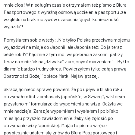
mnie cios! W niedługim czasie otrzymałem też pismo z Biura
Paszportowego z wyraźną odmową udzielenia paszportu „ze
względu na brak motywów uzasadniających konieczność
wyjazdu”!
Pomyślałem sobie wtedy: „Nie tylko Polska przeciwna mojemu
wyjazdowi na misje do Japonii, ale Japonia też! Co ja teraz
będę robił?” Łącznie z tym moi współbracia zakonni patrzyli
teraz na mnie jak na „dziwaka” z urojonymi marzeniami... Był to
dla mnie bardzo trudny okres. Powierzyłem tylko całą sprawę
Opatrzności Bożej i opiece Matki Najświętszej.
Skracając nieco sprawę powiem, że po upływie blisko roku
otrzymałem list z ambasady japońskiej w Szwecji, w którym
przysłano mi formularze do wypełnienia na wizę. Odżyła we
mnie nadzieja. Zaraz je wypełniłem i wysłałem i po blisko
miesiącu przyszło zawiadomienie, żeby się zgłosić po
otrzymanie wizy japońskiej. Mając to pismo w ręce
pospiesznie udałem się znów do Biura Paszportowego i