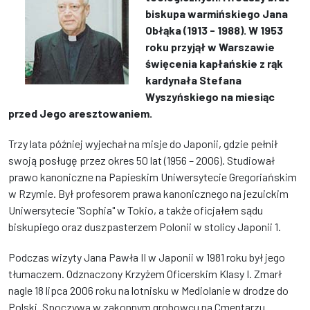
biskupa warmińskiego Jana
Obłąka (1913 - 1988). W 1953
roku przyjął w Warszawie
święcenia kapłańskie z rąk
kardynała Stefana
Wyszyńskiego na miesiąc
przed Jego aresztowaniem.
Trzy lata później wyjechał na misje do Japonii, gdzie pełnił
swoją posługę przez okres 50 lat (1956 – 2006). Studiował
prawo kanoniczne na Papieskim Uniwersytecie Gregoriańskim
w Rzymie. Był profesorem prawa kanonicznego na jezuickim
Uniwersytecie "Sophia" w Tokio, a także oficjałem sądu
biskupiego oraz duszpasterzem Polonii w stolicy Japonii 1.
Podczas wizyty Jana Pawła II w Japonii w 1981 roku był jego
tłumaczem. Odznaczony Krzyżem Oficerskim Klasy I. Zmarł
nagle 18 lipca 2006 roku na lotnisku w Mediolanie w drodze do
Polski. Spoczywa w zakonnym grobowcu na Cmentarzu