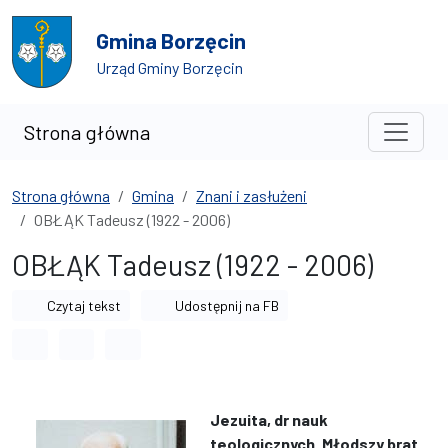
Przejdź do treści
Przejdź do wyszukiwarki
Gmina Borzęcin
Urząd Gminy Borzęcin
Strona główna
Strona główna
Gmina
Znani i zasłużeni
OBŁĄK Tadeusz (1922 - 2006)
OBŁĄK Tadeusz (1922 - 2006)
Czytaj tekst
Udostępnij na FB
Odstęp między wyrazami
Odstęp między literami
Odstęp między wierszami
Jezuita, dr nauk
teologicznych. Młodszy brat