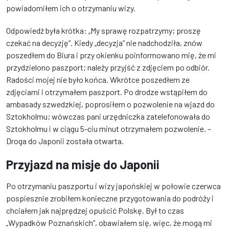
powiadomiłem ich o otrzymaniu wizy.
Odpowiedź była krótka: „My sprawę rozpatrzymy; proszę
czekać na decyzję”. Kiedy „decyzja” nie nadchodziła, znów
poszedłem do Biura i przy okienku poinformowano mię, że mi
przydzielono paszport; należy przyjść z zdjęciem po odbiór.
Radości mojej nie było końca. Wkrótce poszedłem ze
zdjęciami i otrzymałem paszport. Po drodze wstąpiłem do
ambasady szwedzkiej, poprosiłem o pozwolenie na wjazd do
Sztokholmu; wówczas pani urzędniczka zatelefonowała do
Sztokholmu i w ciągu 5-ciu minut otrzymałem pozwolenie. –
Droga do Japonii została otwarta.
Przyjazd na misje do Japonii
Po otrzymaniu paszportu i wizy japońskiej w połowie czerwca
pospiesznie zrobiłem konieczne przygotowania do podróży i
chciałem jak najprędzej opuścić Polskę. Był to czas
„Wypadków Poznańskich”, obawiałem się, więc, że mogą mi