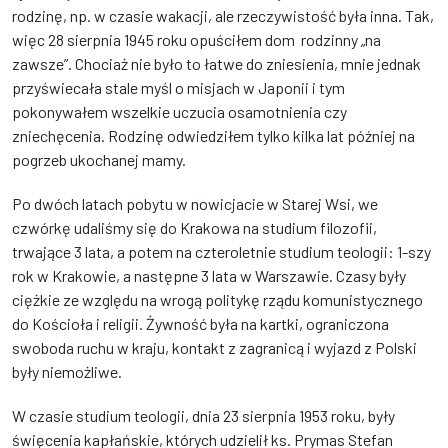
rodzinę, np. w czasie wakacji, ale rzeczywistość była inna. Tak,
więc 28 sierpnia 1945 roku opuściłem dom rodzinny „na
zawsze”. Chociaż nie było to łatwe do zniesienia, mnie jednak
przyświecała stale myśl o misjach w Japonii i tym
pokonywałem wszelkie uczucia osamotnienia czy
zniechęcenia. Rodzinę odwiedziłem tylko kilka lat później na
pogrzeb ukochanej mamy.
Po dwóch latach pobytu w nowicjacie w Starej Wsi, we
czwórkę udaliśmy się do Krakowa na studium filozofii,
trwające 3 lata, a potem na czteroletnie studium teologii: 1-szy
rok w Krakowie, a następne 3 lata w Warszawie. Czasy były
ciężkie ze względu na wrogą politykę rządu komunistycznego
do Kościoła i religii. Żywność była na kartki, ograniczona
swoboda ruchu w kraju, kontakt z zagranicą i wyjazd z Polski
były niemożliwe.
W czasie studium teologii, dnia 23 sierpnia 1953 roku, były
święcenia kapłańskie, których udzielił ks. Prymas Stefan