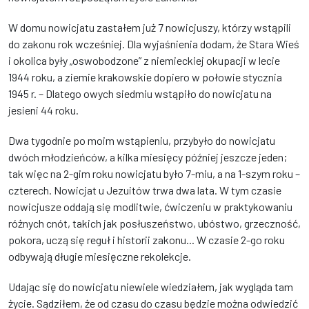
W domu nowicjatu zastałem już 7 nowicjuszy, którzy wstąpili
do zakonu rok wcześniej. Dla wyjaśnienia dodam, że Stara Wieś
i okolica były „oswobodzone” z niemieckiej okupacji w lecie
1944 roku, a ziemie krakowskie dopiero w połowie stycznia
1945 r. – Dlatego owych siedmiu wstąpiło do nowicjatu na
jesieni 44 roku.
Dwa tygodnie po moim wstąpieniu, przybyło do nowicjatu
dwóch młodzieńców, a kilka miesięcy później jeszcze jeden;
tak więc na 2-gim roku nowicjatu było 7-miu, a na 1-szym roku –
czterech. Nowicjat u Jezuitów trwa dwa lata. W tym czasie
nowicjusze oddają się modlitwie, ćwiczeniu w praktykowaniu
różnych cnót, takich jak posłuszeństwo, ubóstwo, grzeczność,
pokora, uczą się reguł i historii zakonu... W czasie 2-go roku
odbywają długie miesięczne rekolekcje.
Udając się do nowicjatu niewiele wiedziałem, jak wygląda tam
życie. Sądziłem, że od czasu do czasu będzie można odwiedzić