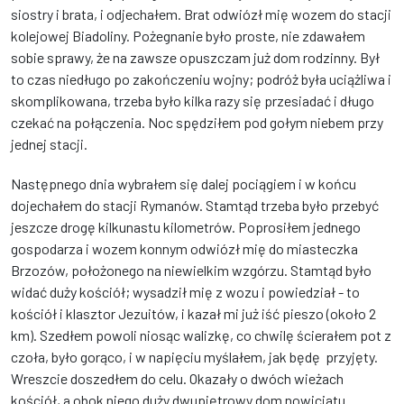
siostry i brata, i odjechałem. Brat odwiózł mię wozem do stacji
kolejowej Biadoliny. Pożegnanie było proste, nie zdawałem
sobie sprawy, że na zawsze opuszczam już dom rodzinny. Był
to czas niedługo po zakończeniu wojny; podróż była uciążliwa i
skomplikowana, trzeba było kilka razy się przesiadać i długo
czekać na połączenia. Noc spędziłem pod gołym niebem przy
jednej stacji.
Następnego dnia wybrałem się dalej pociągiem i w końcu
dojechałem do stacji Rymanów. Stamtąd trzeba było przebyć
jeszcze drogę kilkunastu kilometrów. Poprosiłem jednego
gospodarza i wozem konnym odwiózł mię do miasteczka
Brzozów, położonego na niewielkim wzgórzu. Stamtąd było
widać duży kościół; wysadził mię z wozu i powiedział - to
kościół i klasztor Jezuitów, i kazał mi już iść pieszo (około 2
km). Szedłem powoli niosąc walizkę, co chwilę ścierałem pot z
czoła, było gorąco, i w napięciu myślałem, jak będę przyjęty.
Wreszcie doszedłem do celu. Okazały o dwóch wieżach
kościół, a obok niego duży dwupiętrowy dom nowicjatu.