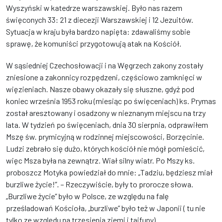
Wyszyński w katedrze warszawskiej. Było nas razem
święconych 33: 21 z diecezji Warszawskiej i 12 Jezuitów.
Sytuacja w kraju była bardzo napięta: zdawaliśmy sobie
sprawę, że komuniści przygotowują atak na Kościół.
W sąsiedniej Czechosłowacji i na Węgrzech zakony zostały
zniesione a zakonnicy rozpędzeni, częściowo zamknięci w
więzieniach. Nasze obawy okazały się słuszne, gdyż pod
koniec września 1953 roku (miesiąc po święceniach) ks. Prymas
został aresztowany i osadzony w nieznanym miejscu na trzy
lata. W tydzień po święceniach, dnia 30 sierpnia, odprawiłem
Mszę św. prymicyjną w rodzinnej miejscowości, Borzęcinie.
Ludzi zebrało się dużo, których kościół nie mógł pomieścić,
więc Msza była na zewnątrz. Wiał silny wiatr. Po Mszy ks.
proboszcz Motyka powiedział do mnie: „Tadziu, będziesz miał
burzliwe życie!”. – Rzeczywiście, były to prorocze słowa.
„Burzliwe życie” było w Polsce, ze względu na falę
prześladowań Kościoła, „burzliwe” było też w Japonii ( tu nie
tylko ze względu na trzęsienia ziemi i tajfuny).