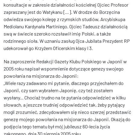
konsultacje w zakresie działalności kościelnej Ojciec Profesor
zapraszany jest do Watykanu […]. W drodze do Borzęcina
odwiedza swojego kolegę z rzymskich studiów, Arcybiskupa
Mediolanu Kardynała Martiniego. Ojciec Tadeusz działalnością
swą w świecie szeroko rozsławił imię Polski, a także
rodzinnego sioła. W uznaniu zasług Ojca Jubilata Prezydent RP
udekorował go Krzyżem Oficerskim klasy I 3.
Na zaproszenie Redakcji Gazety Klubu Polskiego w Japonii w
2005 roku napisał wspomnienie dotyczące genezy swojego
powołania na misjonarza do Japonii:
„Wiele razy zadawano mi pytanie, dlaczego przyjechałem do
Japonii, czy sam wybrałem Japonię, czy też zostałem
wysłany... Chociaż trudno na te pytania odpowiedzieć w kilku
słowach, a jeszcze trudniej odpowiedzieć tak, żeby pytający
mogli zrozumieć, zdecydowałem się nieco szerzej przedstawić
genezę mojego powołania na misjonarza do Japonii. Okazją do
podjęcia tego tematu był mój jubileusz 60-lecia życia
zakonnego, dnia 30 sierpnia 2005 roku.