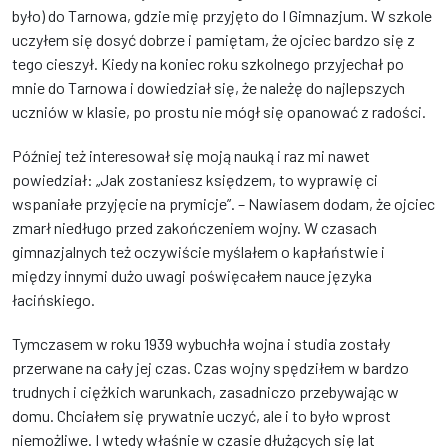
było) do Tarnowa, gdzie mię przyjęto do I Gimnazjum. W szkole
uczyłem się dosyć dobrze i pamiętam, że ojciec bardzo się z
tego cieszył. Kiedy na koniec roku szkolnego przyjechał po
mnie do Tarnowa i dowiedział się, że należę do najlepszych
uczniów w klasie, po prostu nie mógł się opanować z radości.
Później też interesował się moją nauką i raz mi nawet
powiedział: „Jak zostaniesz księdzem, to wyprawię ci
wspaniałe przyjęcie na prymicje”. – Nawiasem dodam, że ojciec
zmarł niedługo przed zakończeniem wojny. W czasach
gimnazjalnych też oczywiście myślałem o kapłaństwie i
między innymi dużo uwagi poświęcałem nauce języka
łacińskiego.
Tymczasem w roku 1939 wybuchła wojna i studia zostały
przerwane na cały jej czas. Czas wojny spędziłem w bardzo
trudnych i ciężkich warunkach, zasadniczo przebywając w
domu. Chciałem się prywatnie uczyć, ale i to było wprost
niemożliwe. I wtedy właśnie w czasie dłużących się lat