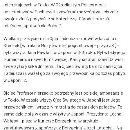
mieszkających w Tokio. W Ośrodku tym Polacy mogli
uczestniczyć w Eucharystii, zawierać małżeństwa, chrzcić
swoje dzieci, posyłać je na katechezę. Ośrodek stał się
miejscem spotkań dla Polonii.
Wielkim przeżyciem dla Ojca Tadeusza - mówił w kazaniu o.
Steczek [w trakcie Mszy Świętej pogrzebowej – przyp JK] -
była wizyta Jana Pawła II w Japonii w 1981 roku. Był wtedy jego
tłumaczem, a nawet kimś więcej. Kardynał Stanisław Dziwisz
zwierzył się kilka dni temu, że Ojciec Święty bardzo cenił Ojca
Tadeusza i uważał go za swojego przewodnika podczas pobytu
w Japonii 2.
Ojciec Profesor nierzadko potrzebny jest polskiej ambasadzie
w Tokio. W czasie wizyty Ojca Świętego w Japonii jest Jego
przewodnikiem i wraz z Nim trafia do cesarskich pałaców. To
samo dzieje się w czasie wizyty w Japonii Prezydenta Lecha
Wałęsy – pisze w Kurierze Borzęckim, w artykule
zatytułowanym „Japończyk z Borzęcina” Józef Latocha – Na