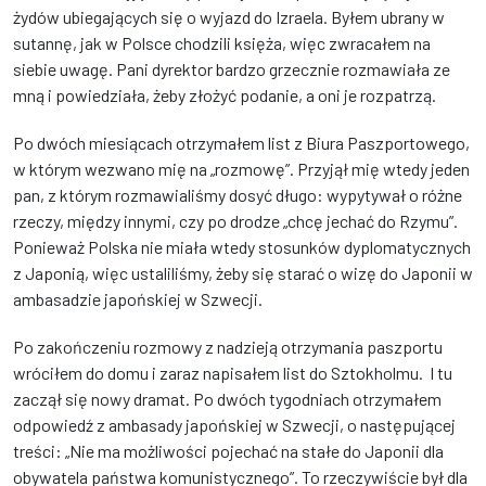
żydów ubiegających się o wyjazd do Izraela. Byłem ubrany w
sutannę, jak w Polsce chodzili księża, więc zwracałem na
siebie uwagę. Pani dyrektor bardzo grzecznie rozmawiała ze
mną i powiedziała, żeby złożyć podanie, a oni je rozpatrzą.
Po dwóch miesiącach otrzymałem list z Biura Paszportowego,
w którym wezwano mię na „rozmowę”. Przyjął mię wtedy jeden
pan, z którym rozmawialiśmy dosyć długo: wypytywał o różne
rzeczy, między innymi, czy po drodze „chcę jechać do Rzymu”.
Ponieważ Polska nie miała wtedy stosunków dyplomatycznych
z Japonią, więc ustaliliśmy, żeby się starać o wizę do Japonii w
ambasadzie japońskiej w Szwecji.
Po zakończeniu rozmowy z nadzieją otrzymania paszportu
wróciłem do domu i zaraz napisałem list do Sztokholmu. I tu
zaczął się nowy dramat. Po dwóch tygodniach otrzymałem
odpowiedź z ambasady japońskiej w Szwecji, o następującej
treści: „Nie ma możliwości pojechać na stałe do Japonii dla
obywatela państwa komunistycznego”. To rzeczywiście był dla