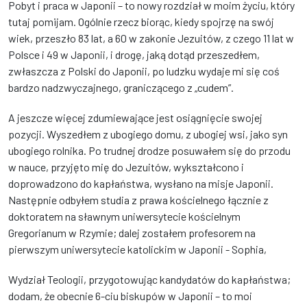
Pobyt i praca w Japonii – to nowy rozdział w moim życiu, który
tutaj pomijam. Ogólnie rzecz biorąc, kiedy spojrzę na swój
wiek, przeszło 83 lat, a 60 w zakonie Jezuitów, z czego 11 lat w
Polsce i 49 w Japonii, i drogę, jaką dotąd przeszedłem,
zwłaszcza z Polski do Japonii, po ludzku wydaje mi się coś
bardzo nadzwyczajnego, graniczącego z „cudem”.
A jeszcze więcej zdumiewające jest osiągnięcie swojej
pozycji. Wyszedłem z ubogiego domu, z ubogiej wsi, jako syn
ubogiego rolnika. Po trudnej drodze posuwałem się do przodu
w nauce, przyjęto mię do Jezuitów, wykształcono i
doprowadzono do kapłaństwa, wysłano na misje Japonii.
Następnie odbyłem studia z prawa kościelnego łącznie z
doktoratem na sławnym uniwersytecie kościelnym
Gregorianum w Rzymie; dalej zostałem profesorem na
pierwszym uniwersytecie katolickim w Japonii - Sophia,
Wydział Teologii, przygotowując kandydatów do kapłaństwa;
dodam, że obecnie 6-ciu biskupów w Japonii – to moi