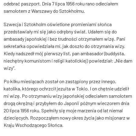
odebrać paszport. Dnia 7 lipca 1956 roku rano odleciałem
samolotem z Warszawy do Sztokholmu.
Szwecja i Sztokholm oświetlone promieniami słońca
przedstawiały mi się jako odrębny świat. Udałem się do
ambasady japońskiej i bez trudności otrzymałem wizę. Pani
sekretarka opowiedziała mi, jak doszło do otrzymania wizy.
Kiedy nadszedł mój pierwszy list, pan ambasador (buddysta,
niechętny komunistom i religii katolickiej) powiedział: „Nie dam
wizy”.
Po kilku miesiącach został on zastąpiony przez innego,
katolika, którego ochrzcił jezuita w Tokio. I on chętnie udzielił
mi wizę. Po otrzymaniu wizy japońskiej odleciałem samolotem
drogą okrężną i przybyłem do Japonii późnym wieczorem dnia
20 lipca 1956 roku. Spełniły się moje marzenia od lat niemal
dziecięcych. Rozpocząłem nowy okres życia jako misjonarz w
Kraju Wschodzącego Słońca.