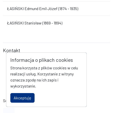
ŁASIŃSKI Edmund Emil Józef (1874 - 1935)
ŁASIŃSKI Stanisław (1869 - 1894)
Kontakt
Informacja o plikach cookies
Urząd Gminy Borzęcin
Strona korzysta z plików cookies w celu
Borzęcin 583 G
realizacji usług. Korzystanie z witryny
32-825 Borzęcin
oznacza zgodę na ich zapis i
tel +48 14 684 63 70
wykorzystanie.
sekretariat@borzecin.pl
Akceptuję
Social Media
Link do profilu na Facebook