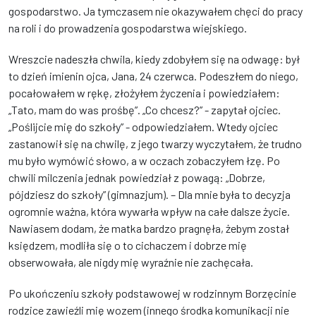
gospodarstwo. Ja tymczasem nie okazywałem chęci do pracy
na roli i do prowadzenia gospodarstwa wiejskiego.
Wreszcie nadeszła chwila, kiedy zdobyłem się na odwagę: był
to dzień imienin ojca, Jana, 24 czerwca. Podeszłem do niego,
pocałowałem w rękę, złożyłem życzenia i powiedziałem:
„Tato, mam do was prośbę”. „Co chcesz?” - zapytał ojciec.
„Poślijcie mię do szkoły” - odpowiedziałem. Wtedy ojciec
zastanowił się na chwilę, z jego twarzy wyczytałem, że trudno
mu było wymówić słowo, a w oczach zobaczyłem łzę. Po
chwili milczenia jednak powiedział z powagą: „Dobrze,
pójdziesz do szkoły” (gimnazjum). – Dla mnie była to decyzja
ogromnie ważna, która wywarła wpływ na całe dalsze życie.
Nawiasem dodam, że matka bardzo pragnęła, żebym został
księdzem, modliła się o to cichaczem i dobrze mię
obserwowała, ale nigdy mię wyraźnie nie zachęcała.
Po ukończeniu szkoły podstawowej w rodzinnym Borzęcinie
rodzice zawieźli mię wozem (innego środka komunikacji nie