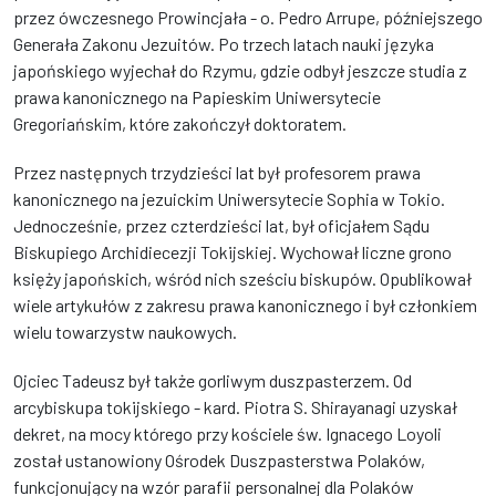
przez ówczesnego Prowincjała - o. Pedro Arrupe, późniejszego
Generała Zakonu Jezuitów. Po trzech latach nauki języka
japońskiego wyjechał do Rzymu, gdzie odbył jeszcze studia z
prawa kanonicznego na Papieskim Uniwersytecie
Gregoriańskim, które zakończył doktoratem.
Przez następnych trzydzieści lat był profesorem prawa
kanonicznego na jezuickim Uniwersytecie Sophia w Tokio.
Jednocześnie, przez czterdzieści lat, był oficjałem Sądu
Biskupiego Archidiecezji Tokijskiej. Wychował liczne grono
księży japońskich, wśród nich sześciu biskupów. Opublikował
wiele artykułów z zakresu prawa kanonicznego i był członkiem
wielu towarzystw naukowych.
Ojciec Tadeusz był także gorliwym duszpasterzem. Od
arcybiskupa tokijskiego - kard. Piotra S. Shirayanagi uzyskał
dekret, na mocy którego przy kościele św. Ignacego Loyoli
został ustanowiony Ośrodek Duszpasterstwa Polaków,
funkcjonujący na wzór parafii personalnej dla Polaków