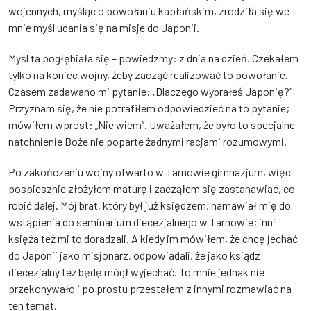
wojennych, myśląc o powołaniu kapłańskim, zrodziła się we
mnie myśl udania się na misje do Japonii.
Myśl ta pogłębiała się – powiedzmy: z dnia na dzień. Czekałem
tylko na koniec wojny, żeby zacząć realizować to powołanie.
Czasem zadawano mi pytanie: „Dlaczego wybrałeś Japonię?”
Przyznam się, że nie potrafiłem odpowiedzieć na to pytanie;
mówiłem wprost: „Nie wiem”. Uważałem, że było to specjalne
natchnienie Boże nie poparte żadnymi racjami rozumowymi.
Po zakończeniu wojny otwarto w Tarnowie gimnazjum, więc
pospiesznie złożyłem maturę i zacząłem się zastanawiać, co
robić dalej. Mój brat, który był już księdzem, namawiał mię do
wstąpienia do seminarium diecezjalnego w Tarnowie; inni
księża też mi to doradzali. A kiedy im mówiłem, że chcę jechać
do Japonii jako misjonarz, odpowiadali, że jako ksiądz
diecezjalny też będę mógł wyjechać. To mnie jednak nie
przekonywało i po prostu przestałem z innymi rozmawiać na
ten temat.