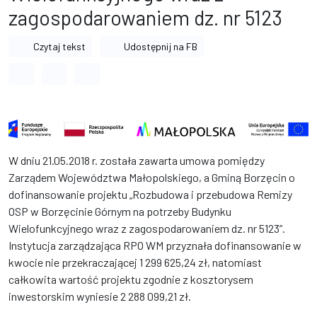
zagospodarowaniem dz. nr 5123
Czytaj tekst
Udostępnij na FB
Odstęp między wyrazami
Odstęp między literami
Odstęp między wierszami
W dniu 21.05.2018 r. została zawarta umowa pomiędzy
Zarządem Województwa Małopolskiego, a Gminą Borzęcin o
dofinansowanie projektu „Rozbudowa i przebudowa Remizy
OSP w Borzęcinie Górnym na potrzeby Budynku
Wielofunkcyjnego wraz z zagospodarowaniem dz. nr 5123”.
Instytucja zarządzająca RPO WM przyznała dofinansowanie w
kwocie nie przekraczającej 1 299 625,24 zł, natomiast
całkowita wartość projektu zgodnie z kosztorysem
inwestorskim wyniesie 2 288 099,21 zł.