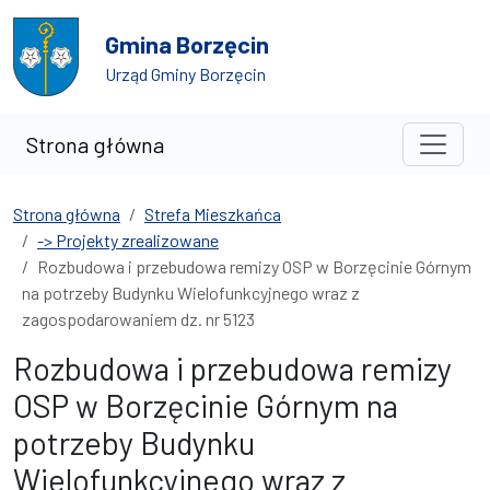
Przejdź do treści
Przejdź do wyszukiwarki
Gmina Borzęcin
Urząd Gminy Borzęcin
Strona główna
Strona główna
Strefa Mieszkańca
-> Projekty zrealizowane
Rozbudowa i przebudowa remizy OSP w Borzęcinie Górnym
na potrzeby Budynku Wielofunkcyjnego wraz z
zagospodarowaniem dz. nr 5123
Rozbudowa i przebudowa remizy
OSP w Borzęcinie Górnym na
potrzeby Budynku
Wielofunkcyjnego wraz z